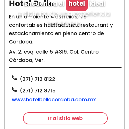
Hotel Bello
Encuentra el
hotel
ideal
y disfruta de una experiencia
En un ambiente 4 estrellas, 75
inolvidable.
confortables habitaciones, restaurant y
estacionamiento en pleno centro de
Córdoba.
Av. 2, esq. calle 5 #319, Col. Centro
Córdoba, Ver.
(271) 712 8122
(271) 712 8715
www.hotelbellocordoba.com.mx
Ir al sitio web