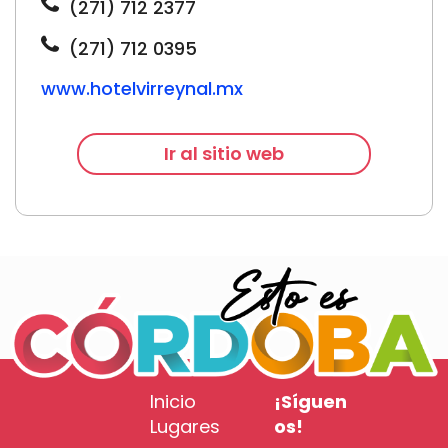
(271) 712 2377
(271) 712 0395
www.hotelvirreynal.mx
Ir al sitio web
Inicio
¡Síguen
Lugares
os!