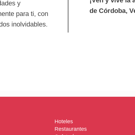
¡Ven y vive la 
dades y
de Córdoba, V
ente para ti, con
dos inolvidables.
Hoteles
Restaurantes