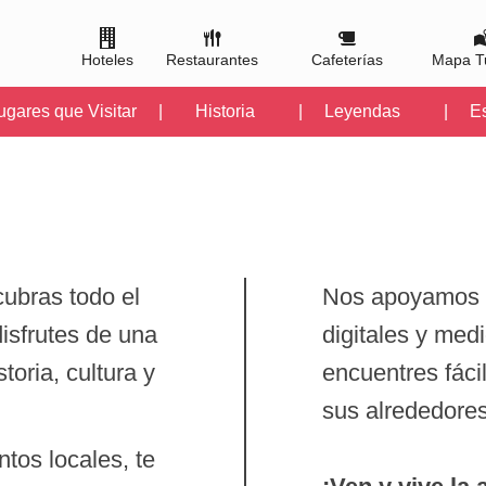
Hoteles
Restaurantes
Cafeterías
Mapa Tu
ugares que Visitar |
Historia
| Leyendas
| Es
cubras todo el
Nos apoyamos e
isfrutes de una
digitales y med
oria, cultura y
encuentres fáci
sus alrededores
tos locales, te