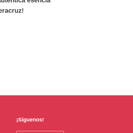
auténtica esencia
eracruz!
¡Síguenos!